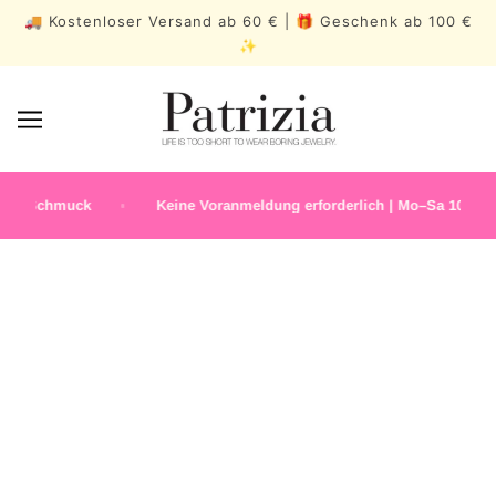
🚚 Kostenloser Versand ab 60 € | 🎁 Geschenk ab 100 €
✨
r Schmuck
Keine Voranmeldung erforderlich | Mo–Sa 10.30–19.0
DAUERSCHMUCK
BESTSELLERS
MEDITERRA
BLOOM