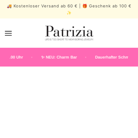
🚚 Kostenloser Versand ab 60 € | 🎁 Geschenk ab 100 €
✨
19.00 Uhr
✨ NEU: Charm Bar
Dauerhafter Schmuck
MÄNNER SONNENBRILLE
AVIATOR
RUND
GERADE OBEN
ECKIGE