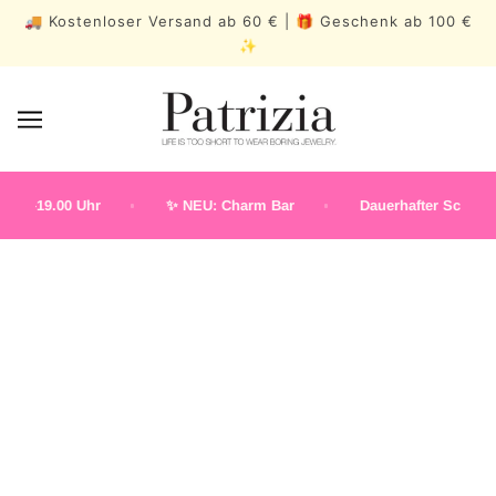
🚚 Kostenloser Versand ab 60 € | 🎁 Geschenk ab 100 €
✨
30–19.00 Uhr
✨ NEU: Charm Bar
Dauerhafter Schmuck
Herren: Eckig
AVIATOR
RUND
GERADE OBEN
ECKIGE